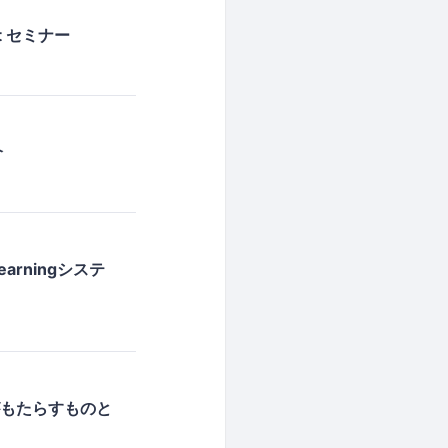
t セミナー
介
arningシステ
yがもたらすものと